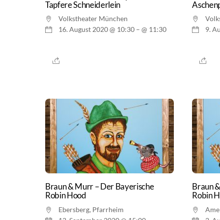
Tapfere Schneiderlein
Aschenp
Volkstheater München
Volk
16. August 2020 @ 10:30
– @ 11:30
9. A
Braun & Murr – Der Bayerische
Braun &
Robin Hood
Robin 
Ebersberg, Pfarrheim
Ame