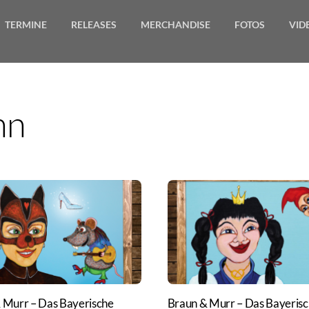
TERMINE
RELEASES
MERCHANDISE
FOTOS
VID
mn
 Murr – Das Bayerische
Braun & Murr – Das Bayeris