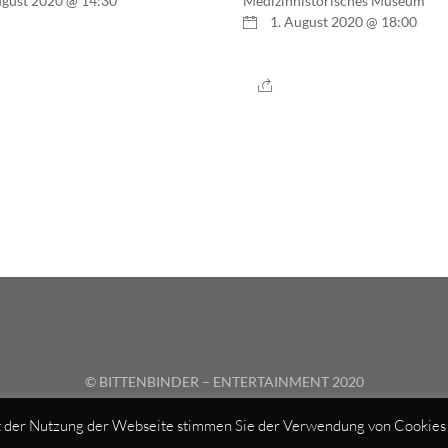
ugust 2020 @ 14:30
Medizinhistorisches Museum
1. August 2020 @ 18:00
© BITTENBINDER – ENTERTAINMENT 2020
IMPRESSUM
|
DATENSCHUTZ
t der Nutzung der Webseite stimmen Sie der Verwendung von Cookies z