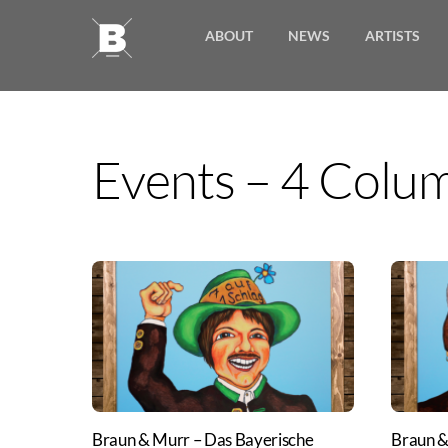
Skip
ABOUT
NEWS
ARTISTS
to
content
Events – 4 Colu
Braun & Murr – Das Bayerische
Braun &