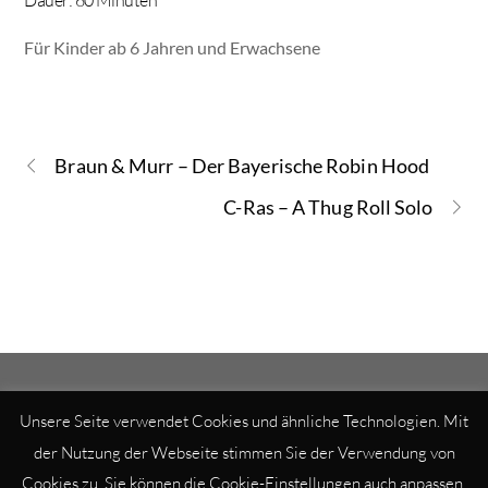
Dauer: 60 Minuten
Für Kinder ab 6 Jahren und Erwachsene
Braun & Murr – Der Bayerische Robin Hood
C-Ras – A Thug Roll Solo
Unsere Seite verwendet Cookies und ähnliche Technologien. Mit
der Nutzung der Webseite stimmen Sie der Verwendung von
© BITTENBINDER – ENTERTAINMENT 2020
Cookies zu. Sie können die Cookie-Einstellungen auch anpassen.