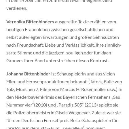
in den 1920er Jahren zum ersten Mal ihr eigenes Geld
verdienen.
Veronika Bittenbinders
ausgereifte Texte erzählen vom
heutigen Frauenleben zwischen gesellschaftlichen und
selbst auferlegten Erwartungen und großen Sehnsüchten
nach Freundschaft, Liebe und Verlässlichkeit. Ihre sinnlich-
zarte Stimme und die jazzigen, souligen oder funkigen
Grooves ihrer Band unterstreichen diesen Kontrast.
Johanna Bittenbinder
ist Schauspielerin und aus vielen
Film- und Fernsehproduktionen bekannt. (Tatort, Bulle von
Tölz, München 7, Filme von Marcus H. Rosenmüller usw.) In
den Niederbayernkrimis des Bayerischen Fernsehens „Sau
Nummer vier“(2010) und „Paradis 505“ (2013) spielte sie
die Polizeiobermeisterin Gisela Wegmeyer. Zuletzt war sie
für den Deutschen Fernsehpreis Beste Schauspielerin für
ihre Rolle in dem ZDF-Film „Zwei allein“ nominiert.