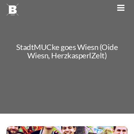
Skip
Men
to
content
StadtMUCke goes Wiesn (Oide
Wiesn, HerzkasperlZelt)