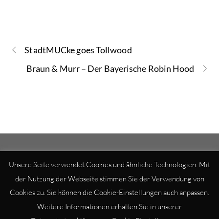
StadtMUCke goes Tollwood
Braun & Murr – Der Bayerische Robin Hood
Unsere Seite verwendet Cookies und ähnliche Technologien. Mit
der Nutzung der Webseite stimmen Sie der Verwendung von
© BITTENBINDER – ENTERTAINMENT 2020
Cookies zu. Sie können die Cookie-Einstellungen auch anpassen.
IMPRESSUM
|
DATENSCHUTZ
Weitere Informationen erhalten Sie in unserer