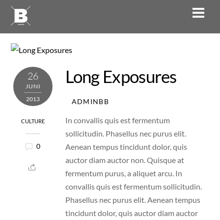
Skip
Men
to
content
Long Exposures
26
JUNI
2013
ADMINBB
In convallis quis est fermentum
CULTURE
sollicitudin. Phasellus nec purus elit.
Aenean tempus tincidunt dolor, quis
0
auctor diam auctor non. Quisque at
fermentum purus, a aliquet arcu. In
convallis quis est fermentum sollicitudin.
Phasellus nec purus elit. Aenean tempus
tincidunt dolor, quis auctor diam auctor