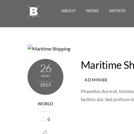
Skip
ABOUT
NEWS
ARTISTS
to
content
Maritime Sh
26
JUNI
ADMINBB
2013
Phasellus dui erat, tincidu
facilisis dui. Sed pretium i
WORLD
0